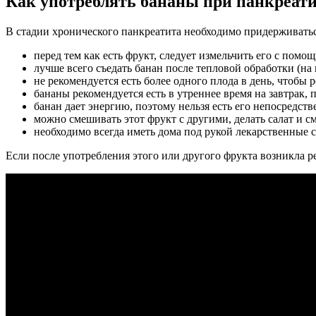
Как употреблять бананы при панкреат
В стадии хронического панкреатита необходимо придерживать
перед тем как есть фрукт, следует измельчить его с помо
лучше всего съедать банан после тепловой обработки (на 
не рекомендуется есть более одного плода в день, чтобы р
бананы рекомендуется есть в утреннее время на завтрак,
банан дает энергию, поэтому нельзя есть его непосредств
можно смешивать этот фрукт с другими, делать салат и с
необходимо всегда иметь дома под рукой лекарственные ср
Если после употребления этого или другого фрукта возникла ре