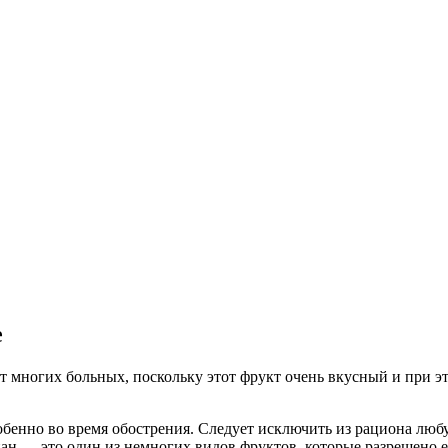
е
т многих больных, поскольку этот фрукт очень вкусный и при э
обенно во время обострения. Следует исключить из рациона лю
н — это один из немногих видов фруктов, которые разрешено ес