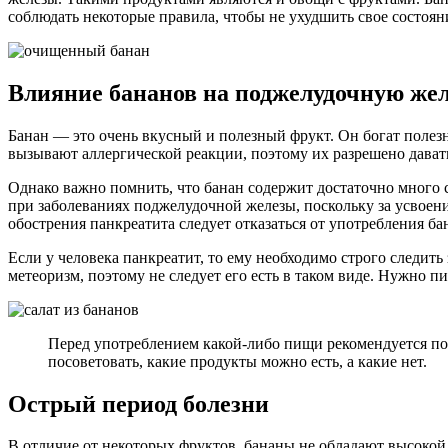
соблюдать некоторые правила, чтобы не ухудшить свое состоян
Влияние бананов на поджелудочную жел
Банан — это очень вкусный и полезный фрукт. Он богат полез
вызывают аллергической реакции, поэтому их разрешено давать
Однако важно помнить, что банан содержит достаточно много с
при заболеваниях поджелудочной железы, поскольку за усвоен
обострения панкреатита следует отказаться от употребления ба
Если у человека панкреатит, то ему необходимо строго следить
метеоризм, поэтому не следует его есть в таком виде. Нужно п
Перед употреблением какой-либо пищи рекомендуется пос
посоветовать, какие продукты можно есть, а какие нет.
Острый период болезни
В отличие от некоторых фруктов, бананы не обладают высокой