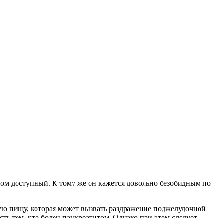
том доступный. К тому же он кажется довольно безобидным по
бую пищу, которая может вызвать раздражение поджелудочной
ть тем, кто болен панкреатитом. Однако при этом следует