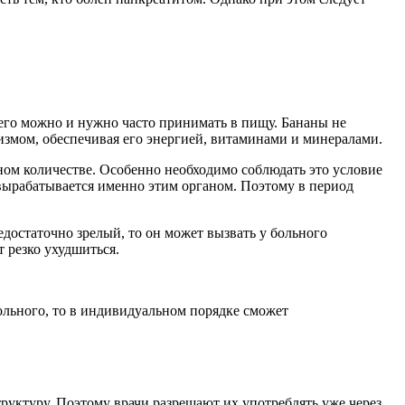
его можно и нужно часто принимать в пищу. Бананы не
низмом, обеспечивая его энергией, витаминами и минералами.
нном количестве. Особенно необходимо соблюдать это условие
 вырабатывается именно этим органом. Поэтому в период
едостаточно зрелый, то он может вызвать у больного
т резко ухудшиться.
ольного, то в индивидуальном порядке сможет
руктуру. Поэтому врачи разрешают их употреблять уже через