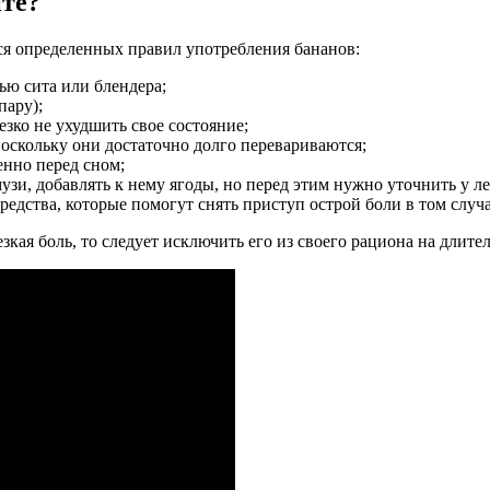
ите?
ся определенных правил употребления бананов:
щью сита или блендера;
пару);
езко не ухудшить свое состояние;
 поскольку они достаточно долго перевариваются;
енно перед сном;
музи, добавлять к нему ягоды, но перед этим нужно уточнить у 
едства, которые помогут снять приступ острой боли в том случа
зкая боль, то следует исключить его из своего рациона на длите