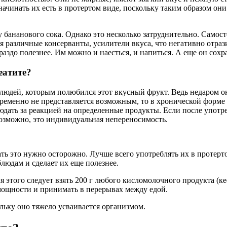
ачинать их есть в протертом виде, поскольку таким образом он
 бананового сока. Однако это несколько затруднительно. Самос
я различные консерванты, усилители вкуса, что негативно отра
раздо полезнее. Им можно и наесться, и напиться. А еще он сох
еатите?
людей, которым полюбился этот вкусный фрукт. Ведь недаром он
временно не представляется возможным, то в хронической форме
юдать за реакцией на определенные продукты. Если после употре
 Возможно, это индивидуальная непереносимость.
ть это нужно осторожно. Лучше всего употреблять их в протерто
людам и сделает их еще полезнее.
этого следует взять 200 г любого кисломолочного продукта (ке
мощности и принимать в перерывах между едой.
ольку оно тяжело усваивается организмом.