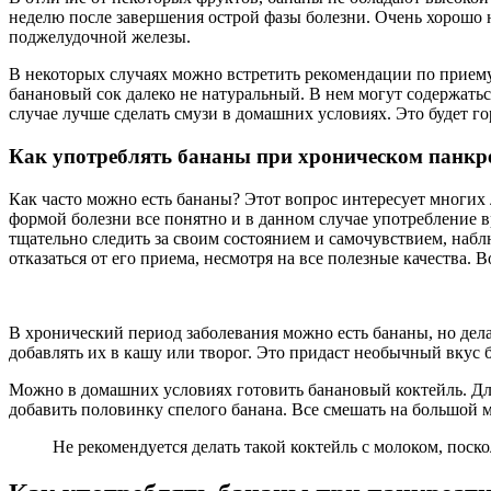
неделю после завершения острой фазы болезни. Очень хорошо н
поджелудочной железы.
В некоторых случаях можно встретить рекомендации по приему
банановый сок далеко не натуральный. В нем могут содержатьс
случае лучше сделать смузи в домашних условиях. Это будет го
Как употреблять бананы при хроническом панкр
Как часто можно есть бананы? Этот вопрос интересует многих 
формой болезни все понятно и в данном случае употребление 
тщательно следить за своим состоянием и самочувствием, набл
отказаться от его приема, несмотря на все полезные качества.
В хронический период заболевания можно есть бананы, но дела
добавлять их в кашу или творог. Это придаст необычный вкус б
Можно в домашних условиях готовить банановый коктейль. Для 
добавить половинку спелого банана. Все смешать на большой 
Не рекомендуется делать такой коктейль с молоком, поск