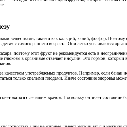
ие.
езу
ными веществами, такими как кальций, калий, фосфор. Поэтому 
 детям с самого раннего возраста. Они легко усваиваются орга
ахара, поэтому этот фрукт не рекомендуется есть в неограниче
ие глюкозы в организме отвечает инсулин. Это гормон, который
нанов.
 за качеством употребляемых продуктов. Например, если банан н
итаться только спелыми плодами. Иначе состояние здоровья може
оветоваться с лечащим врачом. Поскольку он знает состояние б
 кислотностью. Они не жирные, имеют мягкий вкус и нежную ст