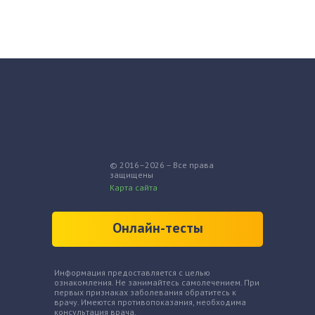
© 2016–2026 – Все права
защищены
Карта сайта
Онлайн-тесты
Информация предоставляется с целью
ознакомления. Не занимайтесь самолечением. При
первых признаках заболевания обратитесь к
врачу. Имеются противопоказания, необходима
консультация врача.