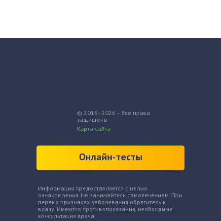
© 2016–2026 – Все права
защищены
Карта сайта
Онлайн-тесты
Информация предоставляется с целью
ознакомления. Не занимайтесь самолечением. При
первых признаках заболевания обратитесь к
врачу. Имеются противопоказания, необходима
консультация врача.