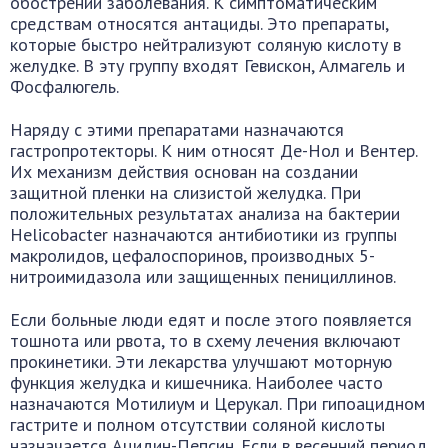
обострении заболевания. К симптоматическим
средствам относятся антациды. Это препараты,
которые быстро нейтрализуют соляную кислоту в
желудке. В эту группу входят Гевискон, Алмагель и
Фосфалюгель.
Наряду с этими препаратами назначаются
гастропротекторы. К ним относят Де-Нол и Вентер.
Их механизм действия основан на создании
защитной пленки на слизистой желудка. При
положительных результатах анализа на бактерии
Helicobacter назначаются антибиотики из группы
макролидов, цефалоспоринов, производных 5-
нитроимидазола или защищенных пенициллинов.
Если больные люди едят и после этого появляется
тошнота или рвота, то в схему лечения включают
прокинетики. Эти лекарства улучшают моторную
функция желудка и кишечника. Наиболее часто
назначаются Мотилиум и Церукал. При гипоацидном
гастрите и полном отсутствии соляной кислоты
назначается Ацидин-Пепсин. Если в весенний период