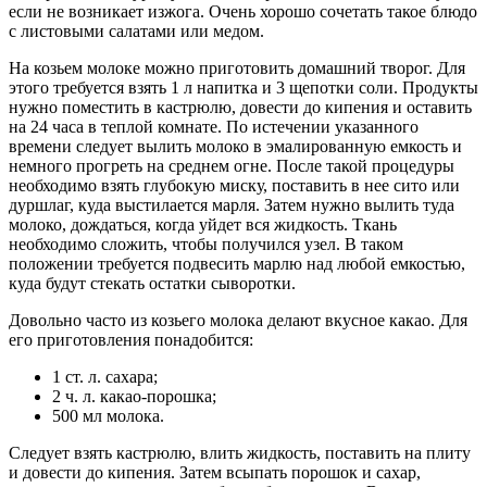
если не возникает изжога. Очень хорошо сочетать такое блюдо
с листовыми салатами или медом.
На козьем молоке можно приготовить домашний творог. Для
этого требуется взять 1 л напитка и 3 щепотки соли. Продукты
нужно поместить в кастрюлю, довести до кипения и оставить
на 24 часа в теплой комнате. По истечении указанного
времени следует вылить молоко в эмалированную емкость и
немного прогреть на среднем огне. После такой процедуры
необходимо взять глубокую миску, поставить в нее сито или
дуршлаг, куда выстилается марля. Затем нужно вылить туда
молоко, дождаться, когда уйдет вся жидкость. Ткань
необходимо сложить, чтобы получился узел. В таком
положении требуется подвесить марлю над любой емкостью,
куда будут стекать остатки сыворотки.
Довольно часто из козьего молока делают вкусное какао. Для
его приготовления понадобится:
1 ст. л. сахара;
2 ч. л. какао-порошка;
500 мл молока.
Следует взять кастрюлю, влить жидкость, поставить на плиту
и довести до кипения. Затем всыпать порошок и сахар,