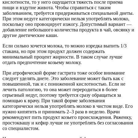
кислотности, то у него ощущается тяжесть после приема
пищи и вздутие живота. Чтобы справиться с таким
заболеванием, требуется придерживаться специальной диеты.
При этом недуге категорически нельзя употреблять молоко,
поскольку оно провоцирует изжогу. Допустимый вариант —
добавление небольшого количества продукта в чай, овсянку и
другие диетические каши.
Если сильно хочется молока, то можно изредка выпить 1/3
стакана, но при этом продукт должен содержать
минимальный процент жирности. В таком случае лучше
отдать предпочтение козьему молоку.
При атрофической форме гастрита тоже особое внимание
следует уделять диете. Это заболевание может быть как с
повышенной, так и с пониженной кислотностью. Если не
лечить патологию, то она может переродиться в более
серьезный недуг, поэтому требуется сразу обращаться за
помощью к врачу. При такой форме заболевания
категорически нельзя употреблять молоко в чистом виде. Его
нужно кипятить и принимать 2–3 раза в неделю. Врачи
рекомендуют пить продукт козьего происхождения. Ряженку,
простоквашу и кефир лучше не употреблять без согласования
со специалистом.