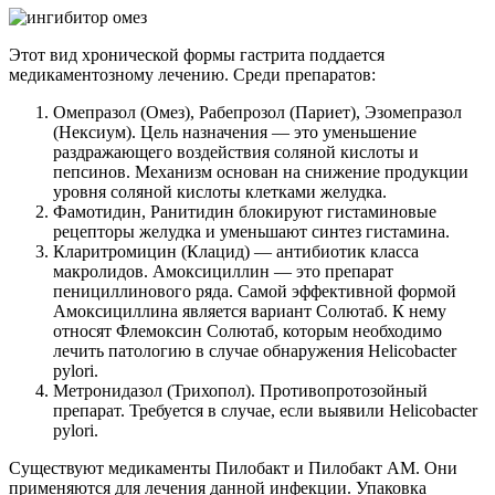
Этот вид хронической формы гастрита поддается
медикаментозному лечению. Среди препаратов:
Омепразол (Омез), Рабепрозол (Париет), Эзомепразол
(Нексиум). Цель назначения — это уменьшение
раздражающего воздействия соляной кислоты и
пепсинов. Механизм основан на снижение продукции
уровня соляной кислоты клетками желудка.
Фамотидин, Ранитидин блокируют гистаминовые
рецепторы желудка и уменьшают синтез гистамина.
Кларитромицин (Клацид) — антибиотик класса
макролидов. Амоксициллин — это препарат
пенициллинового ряда. Самой эффективной формой
Амоксициллина является вариант Солютаб. К нему
относят Флемоксин Солютаб, которым необходимо
лечить патологию в случае обнаружения Helicobacter
pylori.
Метронидазол (Трихопол). Противопротозойный
препарат. Требуется в случае, если выявили Helicobacter
pylori.
Существуют медикаменты Пилобакт и Пилобакт АМ. Они
применяются для лечения данной инфекции. Упаковка