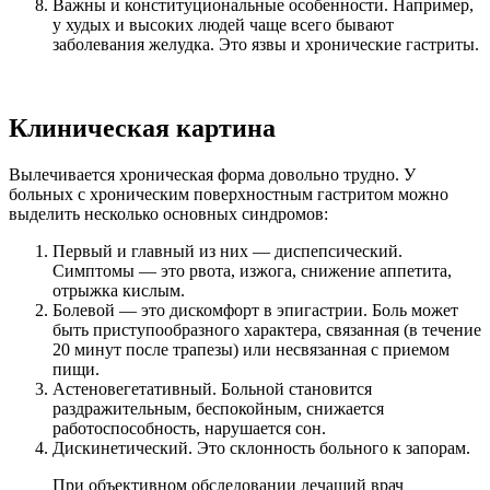
Важны и конституциональные особенности. Например,
у худых и высоких людей чаще всего бывают
заболевания желудка. Это язвы и хронические гастриты.
Клиническая картина
Вылечивается хроническая форма довольно трудно. У
больных с хроническим поверхностным гастритом можно
выделить несколько основных синдромов:
Первый и главный из них — диспепсический.
Симптомы — это рвота, изжога, снижение аппетита,
отрыжка кислым.
Болевой — это дискомфорт в эпигастрии. Боль может
быть приступообразного характера, связанная (в течение
20 минут после трапезы) или несвязанная с приемом
пищи.
Астеновегетативный. Больной становится
раздражительным, беспокойным, снижается
работоспособность, нарушается сон.
Дискинетический. Это склонность больного к запорам.
При объективном обследовании лечащий врач