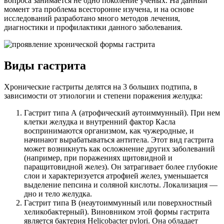
вопроса занимается не одно поколение ученых. На данный
момент эта проблема всесторонне изучена, и на основе
исследований разработано много методов лечения,
диагностики и профилактики данного заболевания.
Виды гастрита
Хронические гастриты делятся на 3 больших подтипа, в
зависимости от этиологии и степени поражения желудка:
Гастрит типа А (атрофический аутоиммунный). При нем
клетки желудка и внутренний фактор Касла
воспринимаются организмом, как чужеродные, и
начинают вырабатываться антитела. Этот вид гастрита
может возникнуть как осложнение других заболеваний
(например, при поражениях щитовидной и
паращитовидной желез). Он затрагивает более глубокие
слои и характеризуется атрофией желез, уменьшается
выделение пепсина и соляной кислоты. Локализация —
дно и тело желудка.
Гастрит типа B (неаутоиммунный или поверхностный
хеликобактерный). Виновником этой формы гастрита
является бактерия Helicobacter pylori. Она обладает