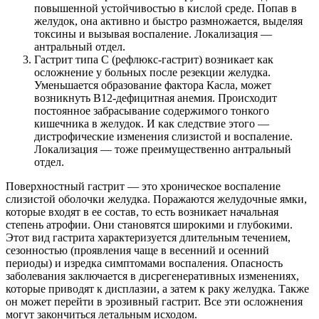
повышенной устойчивостью в кислой среде. Попав в
желудок, она активно и быстро размножается, выделяя
токсины и вызывая воспаление. Локализация —
антральный отдел.
Гастрит типа C (рефлюкс-гастрит) возникает как
осложнение у больных после резекции желудка.
Уменьшается образование фактора Касла, может
возникнуть B12-дефицитная анемия. Происходит
постоянное забрасывание содержимого тонкого
кишечника в желудок. И как следствие этого —
дистрофические изменения слизистой и воспаление.
Локализация — тоже преимущественно антральный
отдел.
Поверхностный гастрит — это хроническое воспаление
слизистой оболочки желудка. Поражаются желудочные ямки,
которые входят в ее состав, то есть возникает начальная
степень атрофии. Они становятся широкими и глубокими.
Этот вид гастрита характеризуется длительным течением,
сезонностью (проявления чаще в весенний и осенний
периоды) и изредка симптомами воспаления. Опасность
заболевания заключается в дисрегенеративных изменениях,
которые приводят к дисплазии, а затем к раку желудка. Также
он может перейти в эрозивный гастрит. Все эти осложнения
могут закончиться летальным исходом.