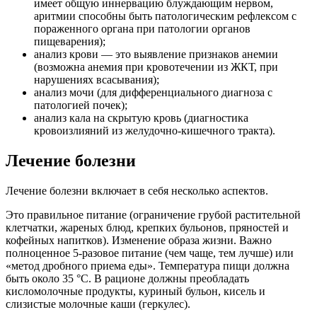
имеет общую иннервацию блуждающим нервом,
аритмии способны быть патологическим рефлексом с
пораженного органа при патологии органов
пищеварения);
анализ крови — это выявление признаков анемии
(возможна анемия при кровотечении из ЖКТ, при
нарушениях всасывания);
анализ мочи (для дифференциального диагноза с
патологией почек);
анализ кала на скрытую кровь (диагностика
кровоизлияний из желудочно-кишечного тракта).
Лечение болезни
Лечение болезни включает в себя несколько аспектов.
Это правильное питание (ограничение грубой растительной
клетчатки, жареных блюд, крепких бульонов, пряностей и
кофейных напитков). Изменение образа жизни. Важно
полноценное 5-разовое питание (чем чаще, тем лучше) или
«метод дробного приема еды». Температура пищи должна
быть около 35 °C. В рационе должны преобладать
кисломолочные продукты, куриный бульон, кисель и
слизистые молочные каши (геркулес).