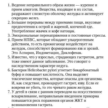
Ведение неправильного образа жизни — курение и
прием алкоголя. Вещества, входящие в их состав,
раздражают слизистую оболочку желудка и активирует
секрецию желез.
Большие перерывы между приемами пищи, вкусовые
предпочтения к острой и жареной, копченой еде.
Употребление жвачек и кофе натощак.
Эмоциональные перенапряжения и постоянные стрессы.
Прием НПВС, которые обладают ульцерогенным
действием, то есть прижигающе воздействует на
желудок, способствуют формированию язв и эрозий.
Это Аспирин, Индометацин, Диклофенак.
Известно, что у взрослых, страдающих гастритом, дети
тоже имеют данное заболевание. Это говорит о
наследственном характере недуга.
Бактерия Helicobacter pylori угнетает бикарбонатный
буфер и повышает кислотность. Она выделяет
токсические вещества, которые опасны для организма.
И, как следствие, провоцирует гастрит, язву. Если ее
вовремя не убить, то это чревато раком желудка.
У детей в связи с ранним переводом на искусственное
вскармливание, неправильным введением прикорма
повышается риск поражения органов ЖКТ и
возникновения гастрита.