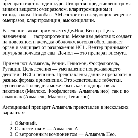
препарата идет на один курс. Лекарство представлено тремя
видами веществ: омепразолом, кларитромицином и
тинидазолом. Пилобакт АМ состоит из следующих веществ:
омепразол, кларитромицин, амоксициллин.
В лечении также применяется Де-Нол, Вентер. Цель
назначения — гастропротекция. Механизм действия: создает
на поверхности желудка оболочку, которая обволакивает
орган и защищает от раздражения HCL. Вентер принимают
внутрь за полчаса до еды. Де-нол — это препарат висмута.
Применяют Алмагель, Ренни, Гевискон, Фосфалюгель,
Рутацид. Цель лечения — уменьшение повреждающего
действия НСl и пепсина. Представлены данные препараты в
разных формах применения. Это жевательные таблетки,
суспензия. Последняя может быть как в одноразовых
пакетиках (Маалокс, Фосфалюгель, Алмагель нео), так и во
флаконах (Алмагель, Маалокс, Гевискон).
Антацидный препарат Алмагель представлен в нескольких
вариантах:
Обычный.
С анестетиком — Алмагель А.
С ветрогонным компонентом — Алмагель Нео.