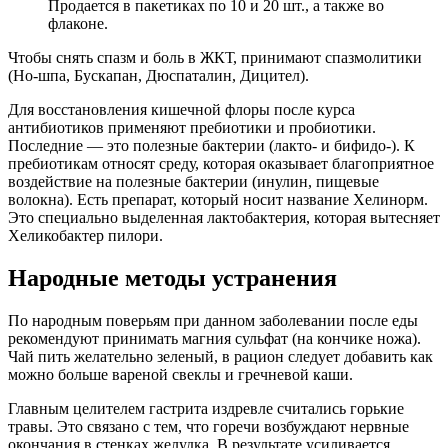
Продается в пакетиках по 10 и 20 шт., а также во
флаконе.
Чтобы снять спазм и боль в ЖКТ, принимают спазмолитики
(Но-шпа, Бускапан, Дюспаталин, Дицител).
Для восстановления кишечной флоры после курса
антибиотиков применяют пребиотики и пробиотики.
Последние — это полезные бактерии (лакто- и бифидо-). К
пребиотикам относят среду, которая оказывает благоприятное
воздействие на полезные бактерии (инулин, пищевые
волокна). Есть препарат, который носит название Хелинорм.
Это специально выделенная лактобактерия, которая вытесняет
Хеликобактер пилори.
Народные методы устранения
По народным поверьям при данном заболевании после еды
рекомендуют принимать магния сульфат (на кончике ножа).
Чай пить желательно зеленый, в рацион следует добавить как
можно больше вареной свеклы и гречневой каши.
Главным целителем гастрита издревле считались горькие
травы. Это связано с тем, что горечи возбуждают нервные
окончания в стенках желудка. В результате усиливается