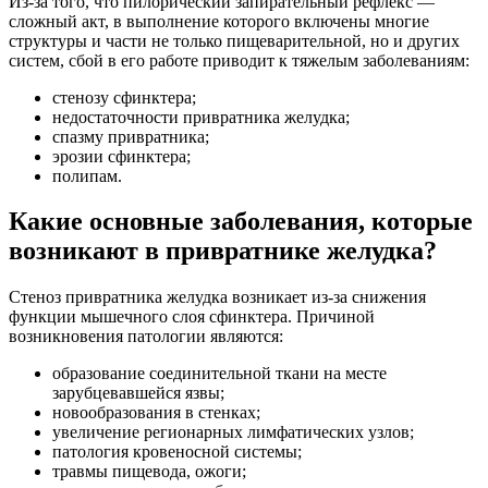
Из-за того, что пилорический запирательный рефлекс —
сложный акт, в выполнение которого включены многие
структуры и части не только пищеварительной, но и других
систем, сбой в его работе приводит к тяжелым заболеваниям:
стенозу сфинктера;
недостаточности привратника желудка;
спазму привратника;
эрозии сфинктера;
полипам.
Какие основные заболевания, которые
возникают в привратнике желудка?
Стеноз привратника желудка возникает из-за снижения
функции мышечного слоя сфинктера. Причиной
возникновения патологии являются:
образование соединительной ткани на месте
зарубцевавшейся язвы;
новообразования в стенках;
увеличение регионарных лимфатических узлов;
патология кровеносной системы;
травмы пищевода, ожоги;