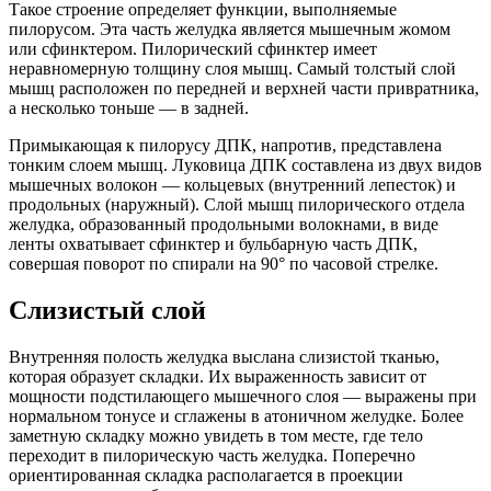
Такое строение определяет функции, выполняемые
пилорусом. Эта часть желудка является мышечным жомом
или сфинктером. Пилорический сфинктер имеет
неравномерную толщину слоя мышц. Самый толстый слой
мышц расположен по передней и верхней части привратника,
а несколько тоньше — в задней.
Примыкающая к пилорусу ДПК, напротив, представлена
тонким слоем мышц. Луковица ДПК составлена из двух видов
мышечных волокон — кольцевых (внутренний лепесток) и
продольных (наружный). Слой мышц пилорического отдела
желудка, образованный продольными волокнами, в виде
ленты охватывает сфинктер и бульбарную часть ДПК,
совершая поворот по спирали на 90° по часовой стрелке.
Слизистый слой
Внутренняя полость желудка выслана слизистой тканью,
которая образует складки. Их выраженность зависит от
мощности подстилающего мышечного слоя — выражены при
нормальном тонусе и сглажены в атоничном желудке. Более
заметную складку можно увидеть в том месте, где тело
переходит в пилорическую часть желудка. Поперечно
ориентированная складка располагается в проекции