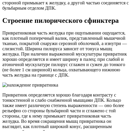
стороной примыкает к желудку, а другой частью соединяется с
бульбарным отделом ДПК.
Строение пилорического сфинктера
Привратниковая часть желудка при ощупывании ощущается,
как плотный поперечный валик, представленный мышечной
тканью, покрытой снаружи серозной оболочкой, а изнутри —
слизистой. Ширина пилоруса зависит от тонуса мышц
желудка. При наличии выраженной мускулатуры привратник
хорошо определяется и имеет ширину в палец; при слабой и
атоничной мускулатуре пилорус сглажен и сужен до тонкого
(не более 1 см шириной) кольца, охватывающего нижнюю
часть желудка на границе с ДПК.
Привратник определяется хорошо благодаря контрасту с
тонкостенной и слабо снабженной мышцами ДПК. Кольцо
также имеет различную степень выраженности — оно более
рельефно со стороны бульбарной части и сглажено с той
стороны, где к нему примыкает привратниковая часть
желудка. Во время сокращения мышц привратника он
выглядит, как плотный широкий конус, расширенным