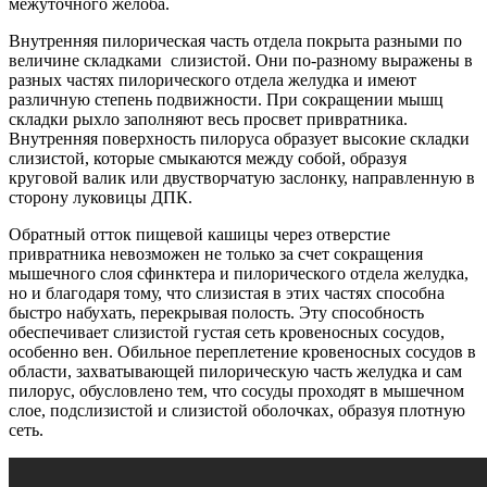
межуточного желоба.
Внутренняя пилорическая часть отдела покрыта разными по
величине складками
слизистой. Они по-разному выражены в
разных частях пилорического отдела желудка и имеют
различную степень подвижности. При сокращении мышц
складки рыхло заполняют весь просвет привратника.
Внутренняя поверхность пилоруса образует высокие складки
слизистой, которые смыкаются между собой, образуя
круговой валик или двустворчатую заслонку, направленную в
сторону луковицы ДПК.
Обратный отток пищевой кашицы через отверстие
привратника невозможен не только за счет сокращения
мышечного слоя сфинктера и пилорического отдела желудка,
но и благодаря тому, что слизистая в этих частях способна
быстро набухать, перекрывая полость. Эту способность
обеспечивает слизистой густая сеть кровеносных сосудов,
особенно вен. Обильное переплетение кровеносных сосудов в
области, захватывающей пилорическую часть желудка и сам
пилорус, обусловлено тем, что сосуды проходят в мышечном
слое, подслизистой и слизистой оболочках, образуя плотную
сеть.