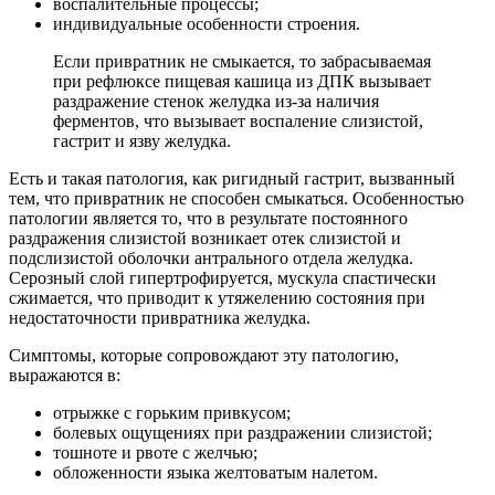
воспалительные процессы;
индивидуальные особенности строения.
Если привратник не смыкается, то забрасываемая
при рефлюксе пищевая кашица из ДПК вызывает
раздражение стенок желудка из-за наличия
ферментов, что вызывает воспаление слизистой,
гастрит и язву желудка.
Есть и такая патология, как ригидный гастрит, вызванный
тем, что привратник не способен смыкаться. Особенностью
патологии является то, что в результате постоянного
раздражения слизистой возникает отек слизистой и
подслизистой оболочки антрального отдела желудка.
Серозный слой гипертрофируется, мускула спастически
сжимается, что приводит к утяжелению состояния при
недостаточности привратника желудка.
Симптомы, которые сопровождают эту патологию,
выражаются в:
отрыжке с горьким привкусом;
болевых ощущениях при раздражении слизистой;
тошноте и рвоте с желчью;
обложенности языка желтоватым налетом.