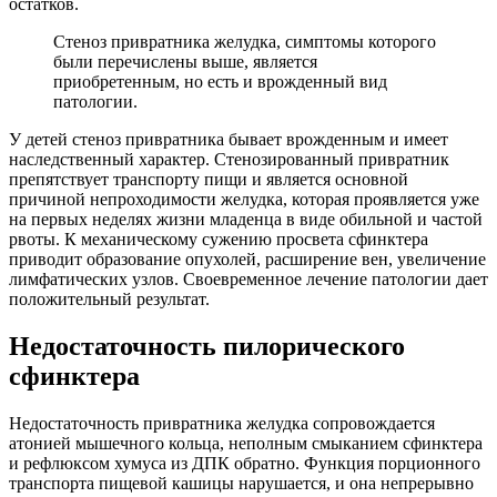
остатков.
Стеноз привратника желудка, симптомы которого
были перечислены выше, является
приобретенным, но есть и врожденный вид
патологии.
У детей стеноз привратника бывает врожденным и имеет
наследственный характер. Стенозированный привратник
препятствует транспорту пищи и является основной
причиной непроходимости желудка, которая проявляется уже
на первых неделях жизни младенца в виде обильной и частой
рвоты. К механическому сужению просвета сфинктера
приводит образование опухолей, расширение вен, увеличение
лимфатических узлов. Своевременное лечение патологии дает
положительный результат.
Недостаточность пилорического
сфинктера
Недостаточность привратника желудка сопровождается
атонией мышечного кольца, неполным смыканием сфинктера
и рефлюксом хумуса из ДПК обратно. Функция порционного
транспорта пищевой кашицы нарушается, и она непрерывно