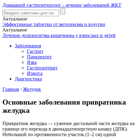
Домашний гастроэнтеролог - лечение заболеваний ЖКТ
Актуальное
Эффективные таблетки от метеоризма и вздутии
Актуальное
Лечение долихосигмы кишечника у взрослых и детей
Заболевания
Гастрит
Панкреатит
Язва
Гастроэнтерит
Изжога
Диагностика
Главная
›
Желудок
Основные заболевания привратника
желудка
Привратник желудка — сужение дистальной части желудка на
границе его перехода в двенадцатиперстную кишку (ДПК).
Небольшой по протяженности участок (1–2 см) одной