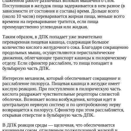
слаженной работе различных волокон мышечного слоя.
Поступившая в желудок пища задерживается в нем разное (в
зависимости от состояния и состава) время. Дольше всего
(около 10 часов) переваривается жирная пища, меньше всего
времени на переваривание тратится, если пища
преимущественно углеводная или жидкая.
Таким образом, в ДПК попадает уже значительно
переваренная пищевая кашица, содержащая большое
количество кислого желудочного сока. Благодаря сокращению
продольных мышц, осуществляются перистальтические
движения, облегчающие транспорт кашицы к пилорическому
отделу. Если сфинктер расслаблен, то пища попадает в
бульбарную часть ДПК.
Интересен механизм, который обеспечивает сокращение и
расслабление пилоруса. Пищевая кашица в желудке имеет
кислую реакцию. При поступлении в пилорическую часть
кислота раздражает чувствительные рецепторы слизистой
оболочки. Возникает волна возбуждения, которая идет в
центральную нервную систему и по центробежному нерву
возвращается к пилорусу. Сфинктер при этом расслабляется,
открывая отверстие в бульбарную часть ДПК.
В ДПК реакция среды — щелочная, что обеспечивается
кишечным соком, отделяемым поджелудочной железой и