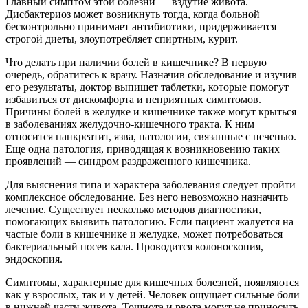
Главный симптом этой болезни — вздутие живота.
Дисбактериоз может возникнуть тогда, когда больной
бесконтрольно принимает антибиотики, придерживается
строгой диеты, злоупотребляет спиртным, курит.
Что делать при наличии болей в кишечнике? В первую
очередь, обратитесь к врачу. Назначив обследование и изучив
его результаты, доктор выпишет таблетки, которые помогут
избавиться от дискомфорта и неприятных симптомов.
Причины болей в желудке и кишечнике также могут крыться
в заболеваниях желудочно-кишечного тракта. К ним
относится панкреатит, язва, патологии, связанные с печенью.
Еще одна патология, приводящая к возникновению таких
проявлений — синдром раздраженного кишечника.
Для выяснения типа и характера заболевания следует пройти
комплексное обследование. Без него невозможно назначить
лечение. Существует несколько методов диагностики,
помогающих выявить патологию. Если пациент жалуется на
частые боли в кишечнике и желудке, может потребоваться
бактериальный посев кала. Проводится колоноскопия,
эндоскопия.
Симптомы, характерные для кишечных болезней, появляются
как у взрослых, так и у детей. Человек ощущает сильные боли
в нижней части живота. Тошнота и рвота могут не приносить