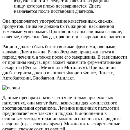
вздутие живота. Следует исключить из рациона
пищу, которая плохо переваривается. Диета
назначается после постановки диагноза.
Она предполагает употребление качественных, свежих
продуктов. Пища не должна быть жирной, насыщенной
тяжелыми углеводами. Противопоказаны слишком сладкие,
соленые, перченые блюда, пряности и газированные напитки.
Рацион должен быть богат свежими фруктами, овощами,
кашами. Диета важна. Ее необходимо придерживаться в
период лечения, а также после его завершения. В зависимости
от причины недуга, врач может назначить ферментативные
лекарства (Фестал, Мезим или Мотилиум). При наличии
дисбактериоза доктор выпишет Флорин Форте, Линекс,
Актобактерин, Биобактон, Ацилакт.
Данные препараты назначаются не только при тяжелых
патологиях, они могут быть назначены для комплексного
восстановления организма. Лечение кишечных патологий
предполагает комплексный подход. В дополнении к
основным методам терапии можно использовать народные
средства (с разрешения врача). Можно пить лекарственные
отвары, свежие соки из овощей.