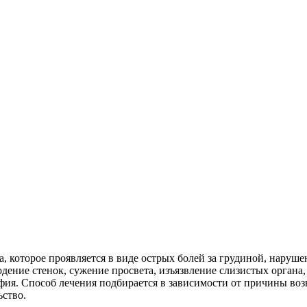
, которое проявляется в виде острых болей за грудиной, нару
дение стенок, сужение просвета, изъязвление слизистых органа,
фия. Способ лечения подбирается в зависимости от причины во
ьство.