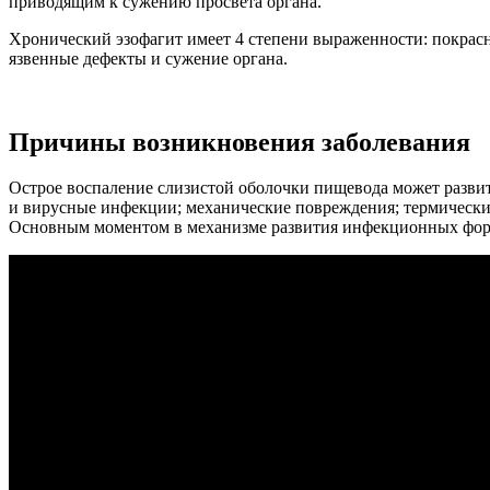
приводящим к сужению просвета органа.
Хронический эзофагит имеет 4 степени выраженности: покрас
язвенные дефекты и сужение органа.
Причины возникновения заболевания
Острое воспаление слизистой оболочки пищевода может развит
и вирусные инфекции; механические повреждения; термические
Основным моментом в механизме развития инфекционных форм