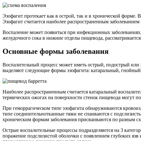
Эзофагит протекает как в острой, так и в хронической форме.
Эзофагит считается наиболее распространенным заболеванием 
Воспаление может появиться при инфекционных заболеваниях,
желудочного сока в нижние отделы пищевода, рассматривается
Основные формы заболевания
Воспалительный процесс может иметь острый, подострый или х
выделяют следующие формы эзофагита: катаральный, гнойный,
Наиболее распространенным считается катаральный воспалите
термических ожогах на поверхности стенок пищевода могут по
При геморрагическом типе эзофагита обнаруживаются кровоиз
типе соединительнотканные тяжи не спаиваются с подслизист
хроническим формам заболевания присваиваются по разным сх
Острые воспалительные процессы подразделяются на 3 категори
поражение подслизистой оболочки с появлением глубоких язв 