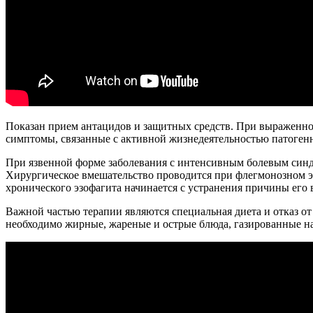
Показан прием антацидов и защитных средств. При выраженно
симптомы, связанные с активной жизнедеятельностью патоген
При язвенной форме заболевания с интенсивным болевым син
Хирургическое вмешательство проводится при флегмонозном э
хронического эзофагита начинается с устранения причины его
Важной частью терапии являются специальная диета и отказ о
необходимо жирные, жареные и острые блюда, газированные н