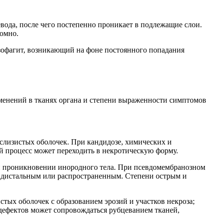
евода, после чего постепенно проникает в подлежащие слои.
томно.
зофагит, возникающий на фоне постоянного попадания
менений в тканях органа и степени выраженности симптомов
слизистых оболочек. При кандидозе, химических и
й процесс может переходить в некротическую форму.
ри проникновении инородного тела. При псевдомембранозном
, дистальным или распространенным. Степени острым и
тых оболочек с образованием эрозий и участков некроза;
 дефектов может сопровождаться рубцеванием тканей,