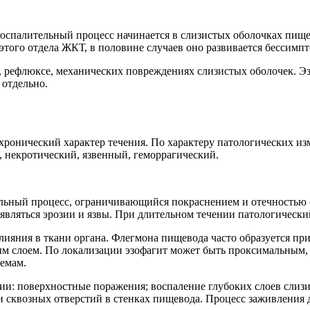
 Воспалительный процесс начинается в слизистых оболочках пищ
этого отдела ЖКТ, в половине случаев оно развивается бессимп
 рефлюксе, механических повреждениях слизистых оболочек. Э
 отдельно.
ронический характер течения. По характеру патологических из
 некротический, язвенный, геморрагический.
льный процесс, ограничивающийся покраснением и отечностью 
являться эрозии и язвы. При длительном течении патологически
лияния в ткани органа. Флегмона пищевода часто образуется п
ым слоем. По локализации эзофагит может быть проксимальным
емам.
и: поверхностные поражения; воспаление глубоких слоев слизис
и сквозных отверстий в стенках пищевода. Процесс заживления