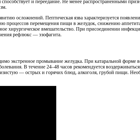
способствует и переедание. Не менее распространенными призн
зм.
звитию осложнений. Пептическая язва характеризуется появлени
ению процессов перемещения пищи в желудок, снижению аппети
енное хирургическое вмешательство. При присоединении инфекци
ечения рефлюкс — эзофагита.
димо экстренное промывание желудка. При катаральной форме в
олевания. В течение 24–48 часов рекомендуется воздерживаться
изистую — острых и горячих блюд, алкоголя, грубой пищи. Необ