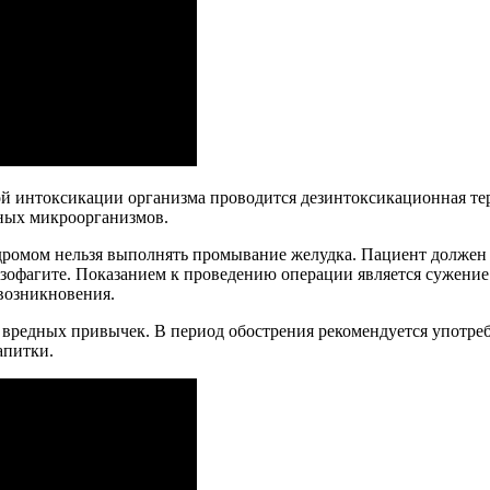
й интоксикации организма проводится дезинтоксикационная те
ных микроорганизмов.
дромом нельзя выполнять промывание желудка. Пациент должен
зофагите. Показанием к проведению операции является сужени
 возникновения.
т вредных привычек. В период обострения рекомендуется употр
апитки.