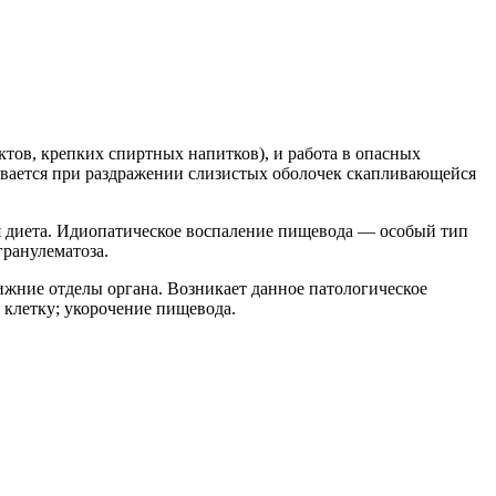
тов, крепких спиртных напитков), и работа в опасных
ивается при раздражении слизистых оболочек скапливающейся
я диета. Идиопатическое воспаление пищевода — особый тип
гранулематоза.
жние отделы органа. Возникает данное патологическое
 клетку; укорочение пищевода.