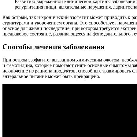
Развитию выраженной клинической картины заболевания 
регургитация пищи, дыхательные нарушения, ларингоспа
Как острый, так и хронический эзофагит может приводить к ра
стриктурами и укорочением органа. Это способствует наруш
опасное для жизни последствие, при котором требуется экстр
предраковое состояние, развивающееся на фоне длительного т
Способы лечения заболевания
При остром эзофагите, вызванном химическим ожогом, необхо
и фамотидина, которые помогают снять основные симптомы заб
исключение из рациона продуктов, способных травмировать сл
энтеральное питание может быть прекращено.