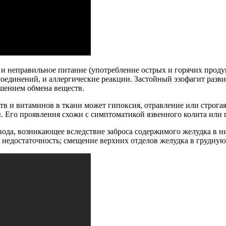
 и неправильное питание (употребление острых и горячих продук
оединений, и аллергические реакции. Застойный эзофагит разв
шением обмена веществ.
в и витаминов в ткани может гипоксия, отравление или строга
. Его проявления схожи с симптоматикой язвенного колита или 
да, возникающее вследствие заброса содержимого желудка в ни
 недостаточность; смещение верхних отделов желудка в грудную