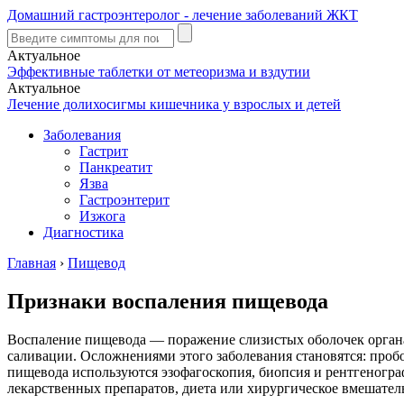
Домашний гастроэнтеролог - лечение заболеваний ЖКТ
Актуальное
Эффективные таблетки от метеоризма и вздутии
Актуальное
Лечение долихосигмы кишечника у взрослых и детей
Заболевания
Гастрит
Панкреатит
Язва
Гастроэнтерит
Изжога
Диагностика
Главная
›
Пищевод
Признаки воспаления пищевода
Воспаление пищевода — поражение слизистых оболочек органа
саливации. Осложнениями этого заболевания становятся: пробо
пищевода используются эзофагоскопия, биопсия и рентгеногра
лекарственных препаратов, диета или хирургическое вмешател