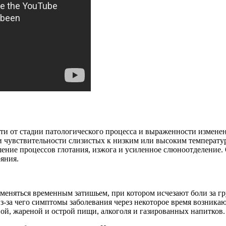
 от стадии патологического процесса и выраженности изменени
ки чувствительности слизистых к низким или высоким температ
ушение процессов глотания, изжога и усиленное слюноотделение
яния.
сменяться временным затишьем, при котором исчезают боли за г
из-за чего симптомы заболевания через некоторое время возник
ной, жареной и острой пищи, алкоголя и газированных напитков.