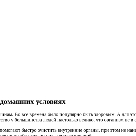
 домашних условиях
инам. Во все времена было популярно быть здоровым. А для эт
ство у большинства людей настолько велико, что организм не в 
помогают быстро очистить внутренние органы, при этом не нане
овсем не обязательно пользоваться клизмой.