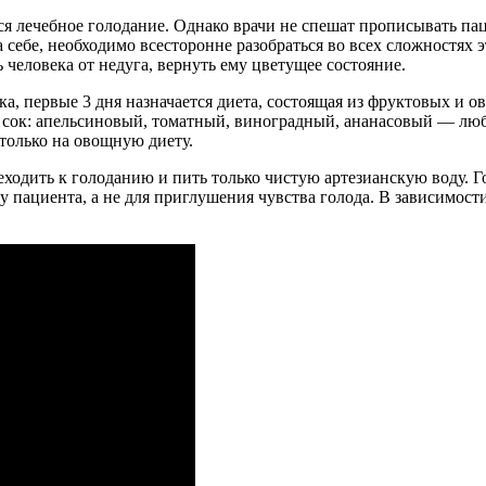
 лечебное голодание. Однако врачи не спешат прописывать паци
ебе, необходимо всесторонне разобраться во всех сложностях эт
 человека от недуга, вернуть ему цветущее состояние.
дка, первые 3 дня назначается диета, состоящая из фруктовых и
ь сок: апельсиновый, томатный, виноградный, ананасовый — лю
только на овощную диету.
реходить к голоданию и пить только чистую артезианскую воду. Г
 у пациента, а не для приглушения чувства голода. В зависимос