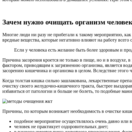
Зачем нужно очищать организм челове
Многие люди ни разу не прибегали к такому мероприятию, как 
вредные вещества, которые негативно влияют на работу всего 
Если у человека есть желание быть более здоровым и пр
Причина засорения кроется не только в пище, но и в воздухе,
фактором, приводящим к загрязнению организма, является вод
засорению кишечника и организма в целом. Вследствие этого ч
Когда толстая кишка сильно зашлакована, лекарственные препа
очистку своего желудочно-кишечного тракта, быстрее выздоравл
избавиться от патологии и больше не болеть, то подобные ман
Причины, по которым возникает необходимость в очистке киш
подобное мероприятие осуществлялось очень давно или 
человек не практикует оздоровительных диет;
в рационе имеется пища животного происхождения, фаст