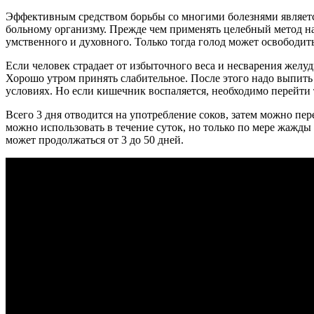
Эффективным средством борьбы со многими болезнями является
больному организму. Прежде чем применять целебный метод на с
умственного и духовного. Только тогда голод может освободить
Если человек страдает от избыточного веса и несварения желу
Хорошо утром принять слабительное. После этого надо выпит
условиях. Но если кишечник воспаляется, необходимо перейти 
Всего 3 дня отводится на употребление соков, затем можно пе
можно использовать в течение суток, но только по мере жажды
может продолжаться от 3 до 50 дней.