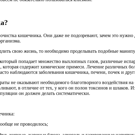
ка?
очистка кишечника. Они даже не подозревают, зачем это нужно 
организма.
одлить свою жизнь, то необходимо проделывать подобные манипу
 в который попадает множество выхлопных газов, различные исп
а, которая содержит химические примеси. Лечение различных б
асто наблюдаются заболевания кишечника, печени, почек и друг
раты не оказывают необходимого благотворного воздействия на 
ивают, в отличие от тех, у кого он полон токсинов и шлаков. Из
ипуляции он должен делать систематически.
ечника:
вообще не проводилось;
фуд, жирные, жареные блюда, алкоголь и газированные напитки;