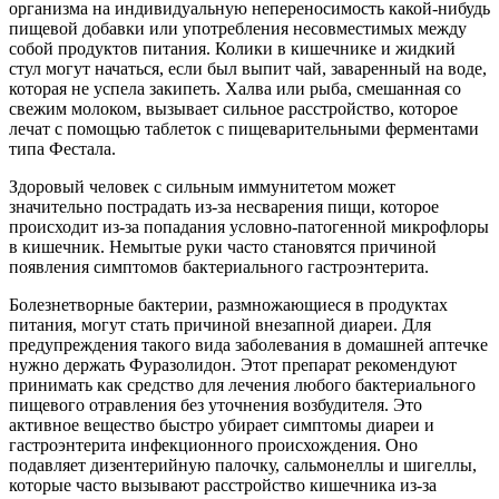
организма на индивидуальную непереносимость какой-нибудь
пищевой добавки или употребления несовместимых между
собой продуктов питания. Колики в кишечнике и жидкий
стул могут начаться, если был выпит чай, заваренный на воде,
которая не успела закипеть. Халва или рыба, смешанная со
свежим молоком, вызывает сильное расстройство, которое
лечат с помощью таблеток с пищеварительными ферментами
типа Фестала.
Здоровый человек с сильным иммунитетом может
значительно пострадать из-за несварения пищи, которое
происходит из-за попадания условно-патогенной микрофлоры
в кишечник. Немытые руки часто становятся причиной
появления симптомов бактериального гастроэнтерита.
Болезнетворные бактерии, размножающиеся в продуктах
питания, могут стать причиной внезапной диареи. Для
предупреждения такого вида заболевания в домашней аптечке
нужно держать Фуразолидон. Этот препарат рекомендуют
принимать как средство для лечения любого бактериального
пищевого отравления без уточнения возбудителя. Это
активное вещество быстро убирает симптомы диареи и
гастроэнтерита инфекционного происхождения. Оно
подавляет дизентерийную палочку, сальмонеллы и шигеллы,
которые часто вызывают расстройство кишечника из-за