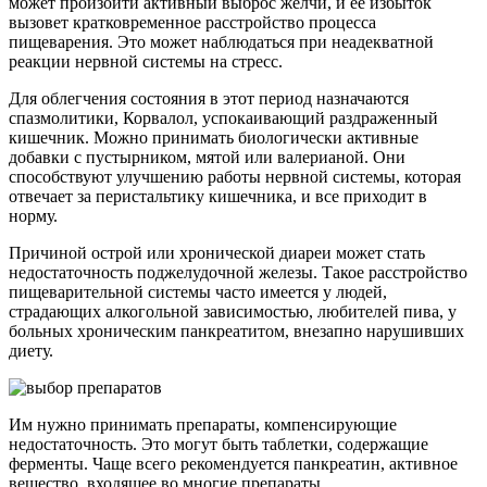
может произойти активный выброс желчи, и ее избыток
вызовет кратковременное расстройство процесса
пищеварения. Это может наблюдаться при неадекватной
реакции нервной системы на стресс.
Для облегчения состояния в этот период назначаются
спазмолитики, Корвалол, успокаивающий раздраженный
кишечник. Можно принимать биологически активные
добавки с пустырником, мятой или валерианой. Они
способствуют улучшению работы нервной системы, которая
отвечает за перистальтику кишечника, и все приходит в
норму.
Причиной острой или хронической диареи может стать
недостаточность поджелудочной железы. Такое расстройство
пищеварительной системы часто имеется у людей,
страдающих алкогольной зависимостью, любителей пива, у
больных хроническим панкреатитом, внезапно нарушивших
диету.
Им нужно принимать препараты, компенсирующие
недостаточность. Это могут быть таблетки, содержащие
ферменты. Чаще всего рекомендуется панкреатин, активное
вещество, входящее во многие препараты.