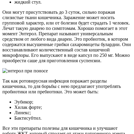
жидкий стул.
Они могут присутствовать до 3 суток, сильно поражая
слизистые ткани кишечника. Заражение может носить
групповой характер, или от болезни будет страдать 1 человек.
Лечат такую диарею по симптомам. Хорошо помогает в этот
момент Энтерол. Препарат называют универсальным
средством от любого вида диареи. Это пробиотик, в котором
содержатся высушенные грибки сахаромицеты булардии. Они
восстанавливают количественный состав кишечной
микрофлоры. Его выпускают в виде капсул по 250 мг. Можно
приобрести саше для приготовления суспензии.
Так как ротовирусная инфекция поражает разделы
кишечника, то для борьбы с нею предлагают употреблять
пробиотики или пребиотики. Это может быть:
Эубикор;
Хилак форте;
Линекс;
Бактисубтил.
Все эти препараты полезны для кишечника и улучшают
работу ЖКТ, который страдает от атаки патогенного агента.