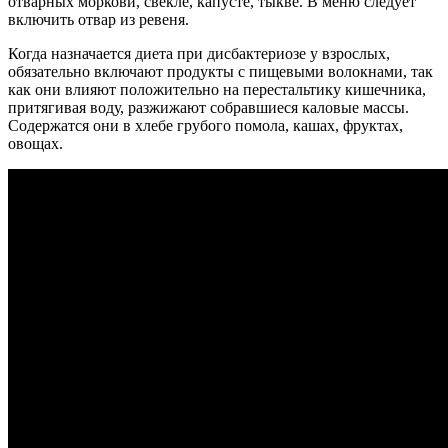
отварных моркови, свекле, капусте, тыкве. В меню следует
включить отвар из ревеня.
Когда назначается диета при дисбактериозе у взрослых,
обязательно включают продукты с пищевыми волокнами, так
как они влияют положительно на перестальтику кишечника,
притягивая воду, разжижают собравшиеся каловые массы.
Содержатся они в хлебе грубого помола, кашах, фруктах,
овощах.