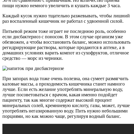
50% по сравнению с привычным. Но количество приема
пищи нужно немного увеличить и кушать каждые 3 часа.
Каждый кусок нужно тщательно разжевывать, чтобы лишний
раз воспаленный кишечник не работал с удвоенной силой.
Питьевой режим тоже играет не последнюю роль, особенно
если дисбактериоз с поносом. В этом случае организм уже
обезвожен, а чтобы восстановить баланс, можно использовать
регидрирующие растворы, которые продаются в аптеке, а в
домашних условиях варить компот из сухофруктов, отличное
средство — морс из черники.
При запорах вода тоже очень полезна, она сумеет размягчить
каловые массы, а проходимость кишечника станет намного
лучше. Если есть желание употреблять минеральную воду,
лучше посоветоваться с врачом, какая именно подойдет
пациенту, так как многие содержат высокий процент
минеральных солей, кремниевую кислоту, газы, может, лучше
употреблять негазированную воду. Пить нужно небольшими
порциями, но как можно чаще, регулируя водный баланс.