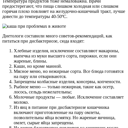
Температура продуктов тоже немаловажна. Врачи
предостерегают, что пища слишком холодная или слишком
горячая плохо повлияет на желудочно-кишечный тракт, лучше
довести до температуры 40-50ºС.
Диетологи составили много советов-рекомендаций, как
питаться при дисбактериозе, сюда входят:
Хлебные изделия, исключение составляют макароны,
выпечка из муки высшего сорта, пирожки, если они
жареные, блины.
Каши, но кроме манной.
Мясное меню, но нежирные сорта. Все блюда готовятся
на пару или отвариваются.
Запрещены колбасные изделия, консервы, копчености.
Рыбное меню — только нежирная, такие как осетр,
лосось, сельдь нежелательны;
Молочные продукты — любые. Исключение составляет
молоко.
Из яиц в питание при дисбактериозе кишечника
включают приготовленные на пару омлеты,
позволительны яйца всмятку. Но жареные яичница,
омлет, сырые яйца запрещены.
Из жиров благотворно повлияют на кишечник масло